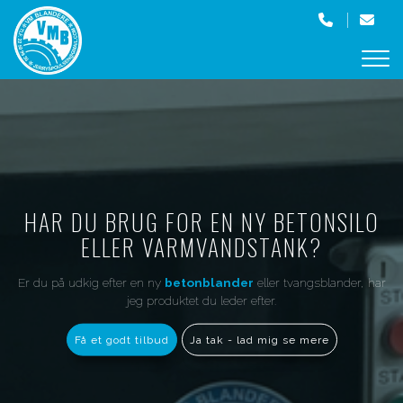
Gå
til
hovedindhold
HAR DU BRUG ​FOR EN NY BETONSILO
ELLER VARMVANDSTANK?
Er du på udkig efter en ny
betonblander
eller tvangsblander, har
jeg produktet du leder efter.
Få et godt tilbud
Ja tak - lad mig se mere