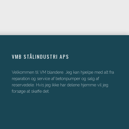
VMB STÅLINDUSTRI APS​
Velkommen til VM blandere. Jeg kan hjælpe med alt fra
reparation og service af betonpumper og salg af
reservedele. Hvis jeg ikke har delene hjemme vil jeg
forsøge at skaffe det.