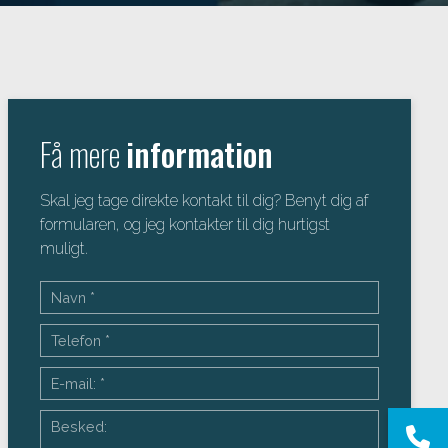
Få mere
information
Skal jeg tage direkte kontakt til dig? Benyt dig af
formularen, og jeg kontakter til dig hurtigst
muligt.