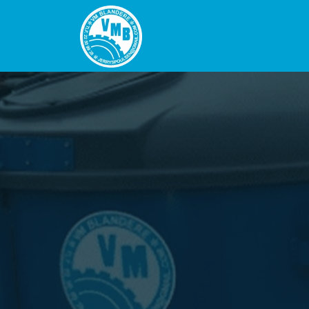
Gå
til
hovedindhold