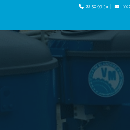
22 50 99 38
inf