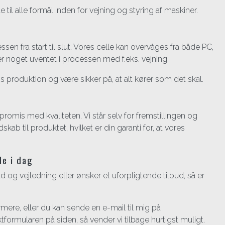
til alle formål inden for vejning og styring af maskiner.
en fra start til slut. Vores celle kan overvåges fra både PC,
ker noget uventet i processen med f.eks. vejning.
ns produktion og være sikker på, at alt kører som det skal.
omis med kvaliteten. Vi står selv for fremstillingen og
skab til produktet, hvilket er din garanti for, at vores
de i dag
åd og vejledning eller ønsker et uforpligtende tilbud, så er
rmere, eller du kan sende en e-mail til mig på
ktformularen på siden, så vender vi tilbage hurtigst muligt.