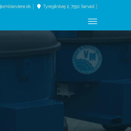
o@vmblandere.dk
Tyregårdvej 2, 7550 Sørvad