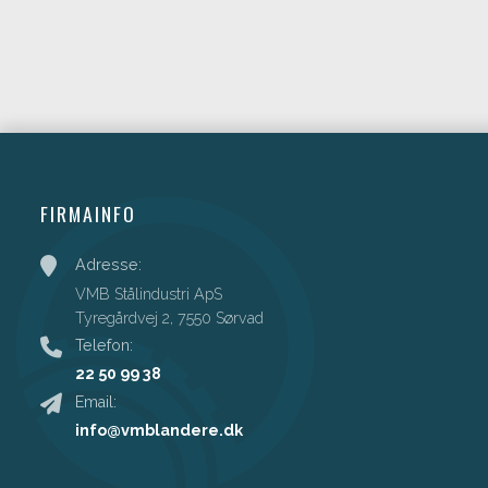
FIRMAINFO
Adresse:
VMB Stålindustri ApS
Tyregårdvej 2, 7550 Sørvad
Telefon:
22 50 99 38
Email:
info@vmblandere.dk