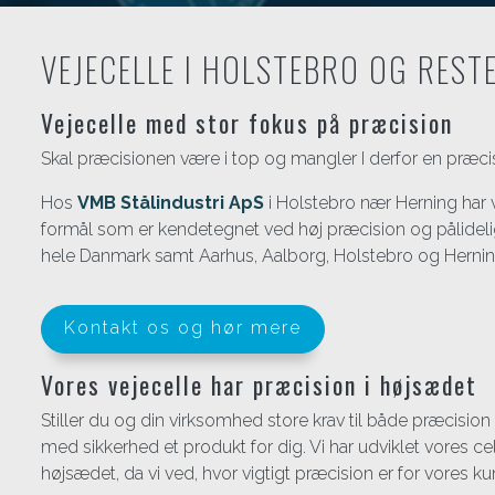
VEJECELLE I HOLSTEBRO OG REST
Vejecelle med stor fokus på præcision
Skal præcisionen være i top og mangler I derfor en præci
Hos
VMB Stålindustri ApS
i Holstebro nær Herning har vi
formål som er kendetegnet ved høj præcision og pålidelighe
hele Danmark samt Aarhus, Aalborg, Holstebro og Hernin
Kontakt os og hør mere
Vores vejecelle har præcision i højsædet
Stiller du og din virksomhed store krav til både præcision
med sikkerhed et produkt for dig. Vi har udviklet vores c
højsædet, da vi ved, hvor vigtigt præcision er for vores k