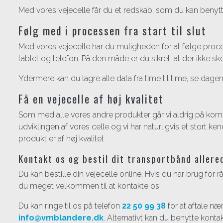
Med vores vejecelle får du et redskab, som du kan benytte 
Følg med i processen fra start til slut
Med vores vejecelle har du muligheden for at følge process
tablet og telefon. På den måde er du sikret, at der ikke s
Ydermere kan du lagre alle data fra time til time, se dage
Få en vejecelle af høj kvalitet
Som med alle vores andre produkter går vi aldrig på kompr
udviklingen af vores celle og vi har naturligvis et stort kend
produkt er af høj kvalitet
Kontakt os og bestil dit transportbånd allere
Du kan bestille din vejecelle online. Hvis du har brug for r
du meget velkommen til at kontakte os.
Du kan ringe til os på telefon
22 50 99 38
for at aftale næ
info@vmblandere.dk
.​ Alternativt kan du benytte konta