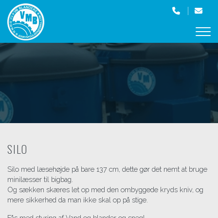
Gå
til
hovedindhold
SILO
Silo med læsehøjde på bare 137 cm, dette gør det nemt at bruge
minilæsser til bigbag.
Og sækken skæres let op med den ombyggede kryds kniv, og
mere sikkerhed da man ikke skal op på stige.
Fås med styring af Vand og blander og snegl