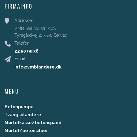
FIRMAINFO
Adresse:
VMB Stålindustri ApS
Tyregårdvej 2, 7550 Sørvad
Telefon:
22 50 99 38
Email:
info@vmblandere.dk
MENU
Betonpumpe
Tvangsblandere
Mørtelkasse/betonspand
Mørtel/betonsiloer