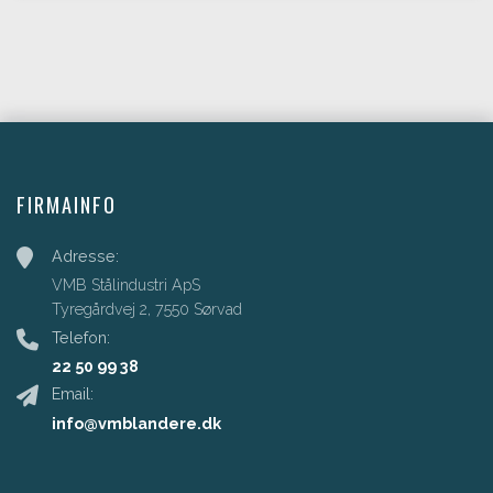
FIRMAINFO
Adresse:
VMB Stålindustri ApS
Tyregårdvej 2, 7550 Sørvad
Telefon:
22 50 99 38
Email:
info@vmblandere.dk