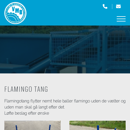
Gå
til
hovedindhold
FLAMINGO TANG
Flamingotang flytter nemt hele baller flamingo uden de vælter og
uden man skal gå langt efter det.
Løfte beslag efter ønske