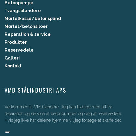
Betonpumpe
Tvangsblandere
Mørtelkasse/betonspand
Mørtel/betonsiloer
Reparation & service​
Produkter
Reservedele
Galleri
Kontakt
VMB STÅLINDUSTRI APS​
Velkommen til VM blandere. Jeg kan hjælpe med alt fra
reparation og service af betonpumper og salg af reservedele.
Hvis jeg ikke har delene hjemme vil jeg forsøge at skaffe det.
Copyright © 2026 - VMB Stålindustri ApS
, CVR 39208423
|
Privatlivspolitik
|
Cookiepolitik