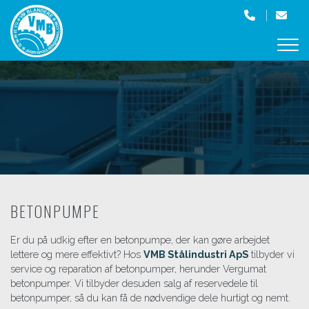
Gå
til
hovedindhold
BETONPUMPE
Er du på udkig efter en betonpumpe, der kan gøre arbejdet
lettere og mere effektivt? Hos
VMB Stålindustri ApS
tilbyder vi
service og reparation af betonpumper, herunder Vergumat
betonpumper. Vi tilbyder desuden salg af reservedele til
betonpumper, så du kan få de nødvendige dele hurtigt og nemt.