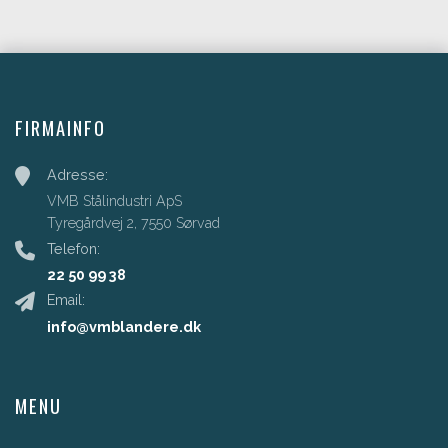
FIRMAINFO
Adresse:
VMB Stålindustri ApS
Tyregårdvej 2, 7550 Sørvad
Telefon:
22 50 99 38
Email:
info@vmblandere.dk
MENU